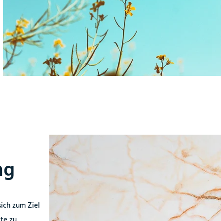
ng
sich zum Ziel
kte zu