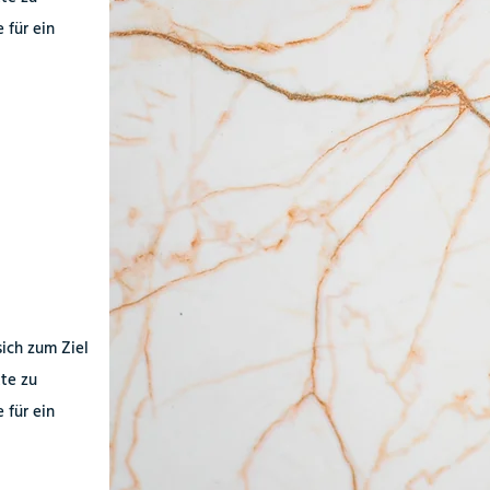
für ein
sich zum Ziel
kte zu
für ein